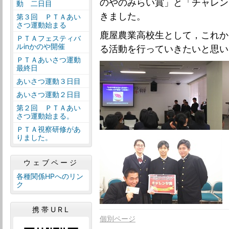
のやのみらい賞」と「チャレン
動 二日目
きました。
第３回 ＰＴＡあい
さつ運動始まる
鹿屋農業高校生として，これか
ＰＴＡフェスティバ
ルinかのや開催
る活動を行っていきたいと思い
ＰＴＡあいさつ運動
最終日
あいさつ運動３日目
あいさつ運動２日目
第２回 ＰＴＡあい
さつ運動始まる。
ＰＴＡ視察研修があ
りました。
ウェブページ
各種関係HPへのリン
ク
携帯URL
個別ページ