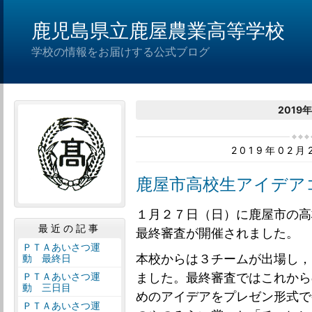
鹿児島県立鹿屋農業高等学校
学校の情報をお届けする公式ブログ
2019
2019年02
鹿屋市高校生アイデア
１月２７日（日）に鹿屋市の高
最近の記事
最終審査が開催されました。
ＰＴＡあいさつ運
本校からは３チームが出場し，
動 最終日
ＰＴＡあいさつ運
ました。最終審査ではこれから
動 三日目
めのアイデアをプレゼン形式で
ＰＴＡあいさつ運